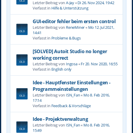
Letzter Beitrag von
A-Jay
«
Di 26. Nov 2024, 19:42
Verfasst in
Hilfe & Unterstützung
GUI-editor fehler beim ersten control
Letzter Beitrag von
ReneMiner
«
Mo 12. Jul 2021,
14:41
Verfasst in
Probleme & Bugs
[SOLVED] Autoit Studio no longer
working correct
Letzter Beitrag von
Ingosa
«
Fr 20. Nov 2020, 16:55
Verfasst in
English only
Idee - Hauptfenster Einstellungen -
Programmeinstellungen
Letzter Beitrag von
ISN_Fan
«
Mo 8. Feb 2016,
17:14
Verfasst in
Feedback & Vorschläge
Idee - Projektverwaltung
Letzter Beitrag von
ISN_Fan
«
Mo 8. Feb 2016,
15:49