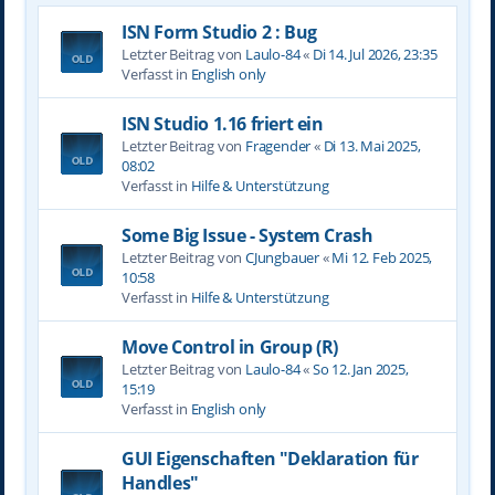
ISN Form Studio 2 : Bug
Letzter Beitrag von
Laulo-84
«
Di 14. Jul 2026, 23:35
Verfasst in
English only
ISN Studio 1.16 friert ein
Letzter Beitrag von
Fragender
«
Di 13. Mai 2025,
08:02
Verfasst in
Hilfe & Unterstützung
Some Big Issue - System Crash
Letzter Beitrag von
CJungbauer
«
Mi 12. Feb 2025,
10:58
Verfasst in
Hilfe & Unterstützung
Move Control in Group (R)
Letzter Beitrag von
Laulo-84
«
So 12. Jan 2025,
15:19
Verfasst in
English only
GUI Eigenschaften "Deklaration für
Handles"