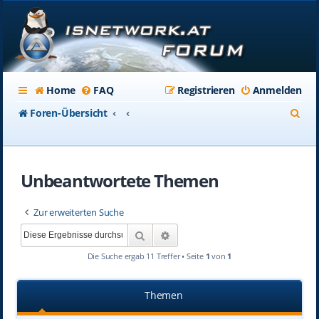
Home
FAQ
Registrieren
Anmelden
S
Foren-Übersicht
u
c
Unbeantwortete Themen
h
e
Zur erweiterten Suche
Suche
Erweiterte Suche
Die Suche ergab 11 Treffer • Seite
1
von
1
Themen