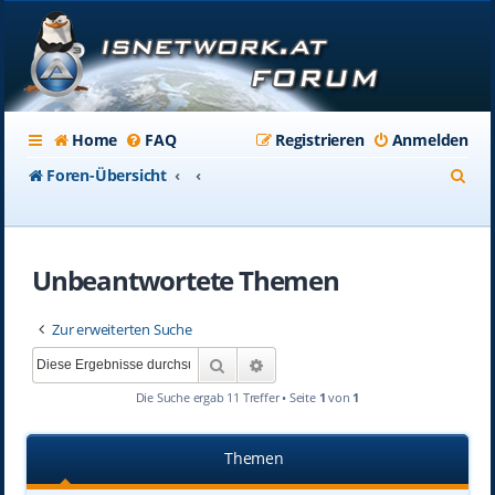
Home
FAQ
Registrieren
Anmelden
S
Foren-Übersicht
u
c
Unbeantwortete Themen
h
e
Zur erweiterten Suche
Suche
Erweiterte Suche
Die Suche ergab 11 Treffer • Seite
1
von
1
Themen