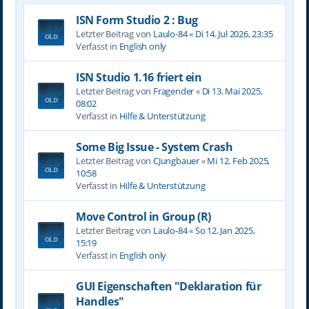
ISN Form Studio 2 : Bug
Letzter Beitrag von
Laulo-84
«
Di 14. Jul 2026, 23:35
Verfasst in
English only
ISN Studio 1.16 friert ein
Letzter Beitrag von
Fragender
«
Di 13. Mai 2025,
08:02
Verfasst in
Hilfe & Unterstützung
Some Big Issue - System Crash
Letzter Beitrag von
CJungbauer
«
Mi 12. Feb 2025,
10:58
Verfasst in
Hilfe & Unterstützung
Move Control in Group (R)
Letzter Beitrag von
Laulo-84
«
So 12. Jan 2025,
15:19
Verfasst in
English only
GUI Eigenschaften "Deklaration für
Handles"