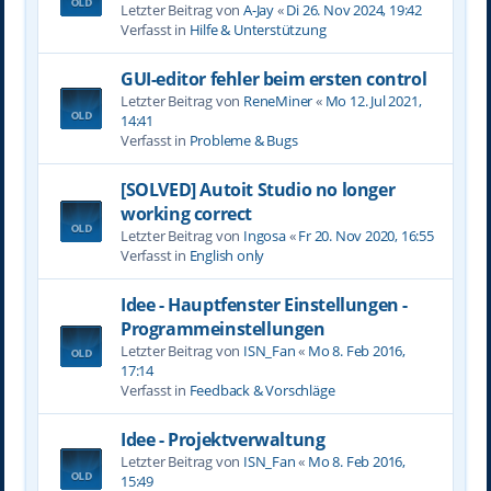
Letzter Beitrag von
A-Jay
«
Di 26. Nov 2024, 19:42
Verfasst in
Hilfe & Unterstützung
GUI-editor fehler beim ersten control
Letzter Beitrag von
ReneMiner
«
Mo 12. Jul 2021,
14:41
Verfasst in
Probleme & Bugs
[SOLVED] Autoit Studio no longer
working correct
Letzter Beitrag von
Ingosa
«
Fr 20. Nov 2020, 16:55
Verfasst in
English only
Idee - Hauptfenster Einstellungen -
Programmeinstellungen
Letzter Beitrag von
ISN_Fan
«
Mo 8. Feb 2016,
17:14
Verfasst in
Feedback & Vorschläge
Idee - Projektverwaltung
Letzter Beitrag von
ISN_Fan
«
Mo 8. Feb 2016,
15:49