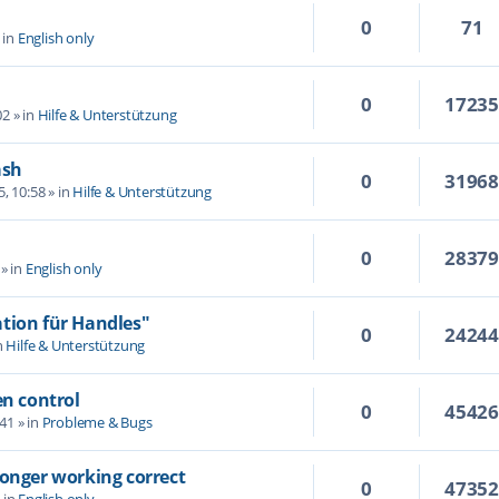
0
71
 in
English only
0
1723
02
» in
Hilfe & Unterstützung
ash
0
3196
5, 10:58
» in
Hilfe & Unterstützung
0
2837
» in
English only
tion für Handles"
0
2424
n
Hilfe & Unterstützung
en control
0
4542
:41
» in
Probleme & Bugs
longer working correct
0
4735
 in
English only