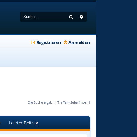
Suche
Erweiterte Suche
Registrieren
Anmelden
Die Suche ergab 11 Treffer • Seite
1
von
1
e
Letzter Beitrag