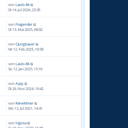
von
Laulo-84
Di 14. Jul 2026, 23:35
von
Fragender
5
Di 13. Mai 2025, 08:02
von
CJungbauer
8
Mi 12. Feb 2025, 10:58
von
Laulo-84
9
So 12. Jan 2025, 15:19
von
A-Jay
4
Di 26. Nov 2024, 19:42
von
ReneMiner
6
Mo 12. Jul 2021, 14:41
von
Ingosa
2
Fr 20. Nov 2020, 16:55