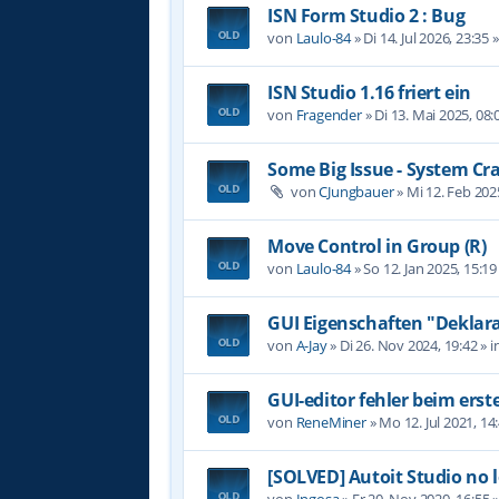
ISN Form Studio 2 : Bug
von
Laulo-84
»
Di 14. Jul 2026, 23:35
»
ISN Studio 1.16 friert ein
von
Fragender
»
Di 13. Mai 2025, 08:
Some Big Issue - System Cr
von
CJungbauer
»
Mi 12. Feb 202
Move Control in Group (R)
von
Laulo-84
»
So 12. Jan 2025, 15:19
GUI Eigenschaften "Deklara
von
A-Jay
»
Di 26. Nov 2024, 19:42
» i
GUI-editor fehler beim erst
von
ReneMiner
»
Mo 12. Jul 2021, 14
[SOLVED] Autoit Studio no 
von
Ingosa
»
Fr 20. Nov 2020, 16:55
»