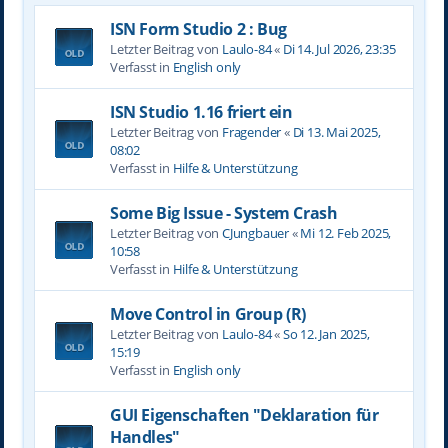
ISN Form Studio 2 : Bug
Letzter Beitrag von
Laulo-84
«
Di 14. Jul 2026, 23:35
Verfasst in
English only
ISN Studio 1.16 friert ein
Letzter Beitrag von
Fragender
«
Di 13. Mai 2025,
08:02
Verfasst in
Hilfe & Unterstützung
Some Big Issue - System Crash
Letzter Beitrag von
CJungbauer
«
Mi 12. Feb 2025,
10:58
Verfasst in
Hilfe & Unterstützung
Move Control in Group (R)
Letzter Beitrag von
Laulo-84
«
So 12. Jan 2025,
15:19
Verfasst in
English only
GUI Eigenschaften "Deklaration für
Handles"