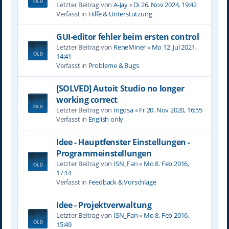
Letzter Beitrag von
A-Jay
«
Di 26. Nov 2024, 19:42
Verfasst in
Hilfe & Unterstützung
GUI-editor fehler beim ersten control
Letzter Beitrag von
ReneMiner
«
Mo 12. Jul 2021,
14:41
Verfasst in
Probleme & Bugs
[SOLVED] Autoit Studio no longer
working correct
Letzter Beitrag von
Ingosa
«
Fr 20. Nov 2020, 16:55
Verfasst in
English only
Idee - Hauptfenster Einstellungen -
Programmeinstellungen
Letzter Beitrag von
ISN_Fan
«
Mo 8. Feb 2016,
17:14
Verfasst in
Feedback & Vorschläge
Idee - Projektverwaltung
Letzter Beitrag von
ISN_Fan
«
Mo 8. Feb 2016,
15:49