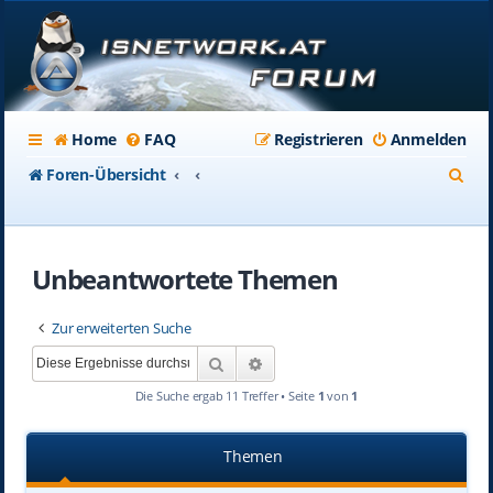
Home
FAQ
Registrieren
Anmelden
S
Foren-Übersicht
u
c
Unbeantwortete Themen
h
e
Zur erweiterten Suche
Suche
Erweiterte Suche
Die Suche ergab 11 Treffer • Seite
1
von
1
Themen