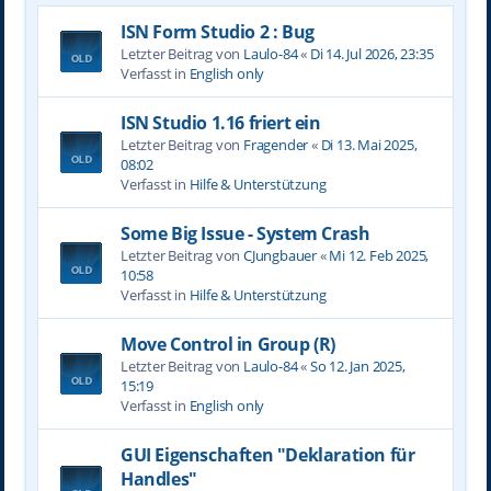
ISN Form Studio 2 : Bug
Letzter Beitrag von
Laulo-84
«
Di 14. Jul 2026, 23:35
Verfasst in
English only
ISN Studio 1.16 friert ein
Letzter Beitrag von
Fragender
«
Di 13. Mai 2025,
08:02
Verfasst in
Hilfe & Unterstützung
Some Big Issue - System Crash
Letzter Beitrag von
CJungbauer
«
Mi 12. Feb 2025,
10:58
Verfasst in
Hilfe & Unterstützung
Move Control in Group (R)
Letzter Beitrag von
Laulo-84
«
So 12. Jan 2025,
15:19
Verfasst in
English only
GUI Eigenschaften "Deklaration für
Handles"