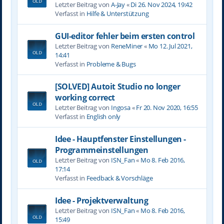
Letzter Beitrag von
A-Jay
«
Di 26. Nov 2024, 19:42
Verfasst in
Hilfe & Unterstützung
GUI-editor fehler beim ersten control
Letzter Beitrag von
ReneMiner
«
Mo 12. Jul 2021,
14:41
Verfasst in
Probleme & Bugs
[SOLVED] Autoit Studio no longer
working correct
Letzter Beitrag von
Ingosa
«
Fr 20. Nov 2020, 16:55
Verfasst in
English only
Idee - Hauptfenster Einstellungen -
Programmeinstellungen
Letzter Beitrag von
ISN_Fan
«
Mo 8. Feb 2016,
17:14
Verfasst in
Feedback & Vorschläge
Idee - Projektverwaltung
Letzter Beitrag von
ISN_Fan
«
Mo 8. Feb 2016,
15:49