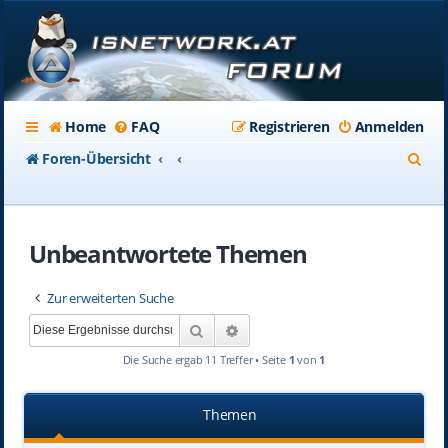
Home
FAQ
Registrieren
Anmelden
S
Foren-Übersicht
u
c
Unbeantwortete Themen
h
e
Zur erweiterten Suche
Suche
Erweiterte Suche
Die Suche ergab 11 Treffer • Seite
1
von
1
Themen