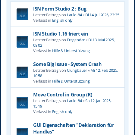
ISN Form Studio 2 : Bug
Letzter Beitrag von
Laulo-84
«
Di 14. Jul 2026, 23:35
Verfasst in
English only
ISN Studio 1.16 friert ein
Letzter Beitrag von
Fragender
«
Di 13. Mai 2025,
08:02
Verfasst in
Hilfe & Unterstützung
Some Big Issue - System Crash
Letzter Beitrag von
CJungbauer
«
Mi 12. Feb 2025,
10:58
Verfasst in
Hilfe & Unterstützung
Move Control in Group (R)
Letzter Beitrag von
Laulo-84
«
So 12. Jan 2025,
15:19
Verfasst in
English only
GUI Eigenschaften "Deklaration für
Handles"