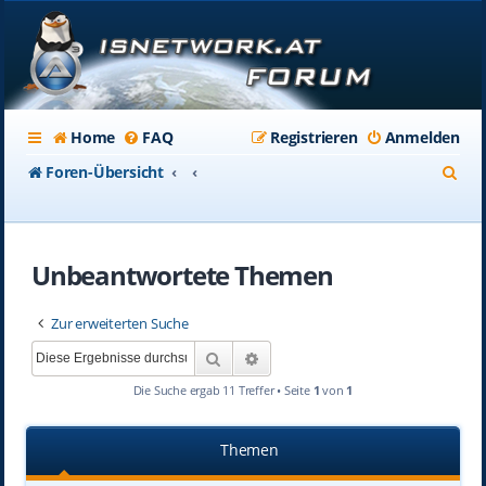
Home
FAQ
Registrieren
Anmelden
S
Foren-Übersicht
u
c
Unbeantwortete Themen
h
e
Zur erweiterten Suche
Suche
Erweiterte Suche
Die Suche ergab 11 Treffer • Seite
1
von
1
Themen