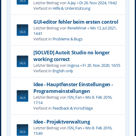
Letzter Beitrag von
A-Jay
«
Di 26. Nov 2024, 19:42
Verfasst in
Hilfe & Unterstützung
GUI-editor fehler beim ersten control
Letzter Beitrag von
ReneMiner
«
Mo 12. Jul 2021,
14:41
Verfasst in
Probleme & Bugs
[SOLVED] Autoit Studio no longer
working correct
Letzter Beitrag von
Ingosa
«
Fr 20. Nov 2020, 16:55
Verfasst in
English only
Idee - Hauptfenster Einstellungen -
Programmeinstellungen
Letzter Beitrag von
ISN_Fan
«
Mo 8. Feb 2016,
17:14
Verfasst in
Feedback & Vorschläge
Idee - Projektverwaltung
Letzter Beitrag von
ISN_Fan
«
Mo 8. Feb 2016,
15:49