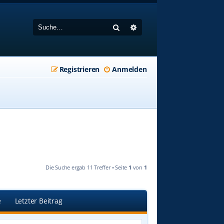
Suche
Erweiterte Suche
Registrieren
Anmelden
Die Suche ergab 11 Treffer • Seite
1
von
1
e
Letzter Beitrag