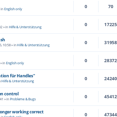
0
70
 in
English only
0
1722
02
» in
Hilfe & Unterstützung
ash
0
3195
5, 10:58
» in
Hilfe & Unterstützung
0
2837
» in
English only
tion für Handles"
0
2424
n
Hilfe & Unterstützung
en control
0
4541
:41
» in
Probleme & Bugs
longer working correct
0
4734
 in
English only