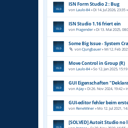
ISN Form Studio 2 : Bug
von
Laulo-84
»
Di 14. Jul 2026, 23:35
»
ISN Studio 1.16 friert ein
von
Fragender
»
Di 13. Mai 2025, 08:
Some Big Issue - System Cr
von
CJungbauer
»
Mi 12. Feb 202
Move Control in Group (R)
von
Laulo-84
»
So 12. Jan 2025, 15:19
GUI Eigenschaften "Deklara
von
A-Jay
»
Di 26. Nov 2024, 19:42
» i
GUI-editor fehler beim erst
von
ReneMiner
»
Mo 12. Jul 2021, 14
[SOLVED] Autoit Studio no 
von
Ingosa
»
Fr 20. Nov 2020, 16:55
»