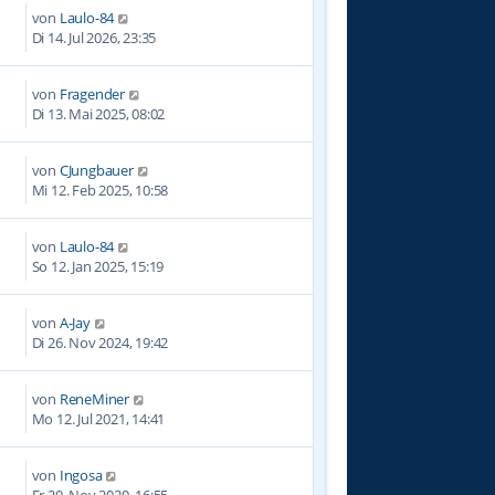
von
Laulo-84
Di 14. Jul 2026, 23:35
von
Fragender
5
Di 13. Mai 2025, 08:02
von
CJungbauer
8
Mi 12. Feb 2025, 10:58
von
Laulo-84
2
So 12. Jan 2025, 15:19
von
A-Jay
0
Di 26. Nov 2024, 19:42
von
ReneMiner
2
Mo 12. Jul 2021, 14:41
von
Ingosa
4
Fr 20. Nov 2020, 16:55