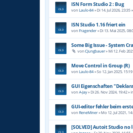
ISN Form Studio 2 : Bug
von
Laulo-84
»
Di 14. Jul 2026, 23:35
»
ISN Studio 1.16 friert ein
von
Fragender
»
Di 13. Mai 2025, 08:
Some Big Issue - System Cr
von
CJungbauer
»
Mi 12. Feb 202
Move Control in Group (R)
von
Laulo-84
»
So 12. Jan 2025, 15:19
GUI Eigenschaften "Deklara
von
A-Jay
»
Di 26. Nov 2024, 19:42
» i
GUI-editor fehler beim erst
von
ReneMiner
»
Mo 12. Jul 2021, 14
[SOLVED] Autoit Studio no 
von
Ingosa
»
Fr 20. Nov 2020, 16:55
»