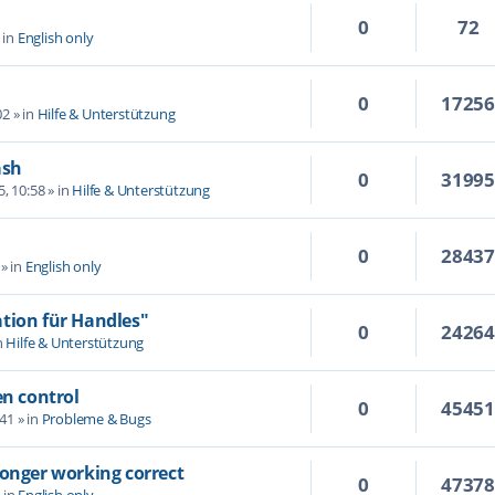
0
72
 in
English only
0
1725
02
» in
Hilfe & Unterstützung
ash
0
3199
5, 10:58
» in
Hilfe & Unterstützung
0
2843
» in
English only
tion für Handles"
0
2426
n
Hilfe & Unterstützung
en control
0
4545
:41
» in
Probleme & Bugs
longer working correct
0
4737
 in
English only