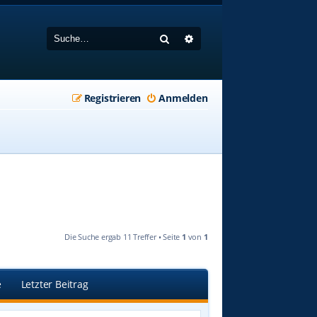
Suche
Erweiterte Suche
Registrieren
Anmelden
Die Suche ergab 11 Treffer • Seite
1
von
1
e
Letzter Beitrag