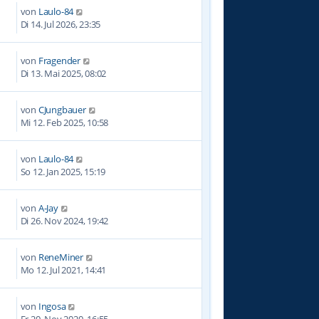
von
Laulo-84
Di 14. Jul 2026, 23:35
von
Fragender
6
Di 13. Mai 2025, 08:02
von
CJungbauer
5
Mi 12. Feb 2025, 10:58
von
Laulo-84
7
So 12. Jan 2025, 15:19
von
A-Jay
4
Di 26. Nov 2024, 19:42
von
ReneMiner
1
Mo 12. Jul 2021, 14:41
von
Ingosa
8
Fr 20. Nov 2020, 16:55