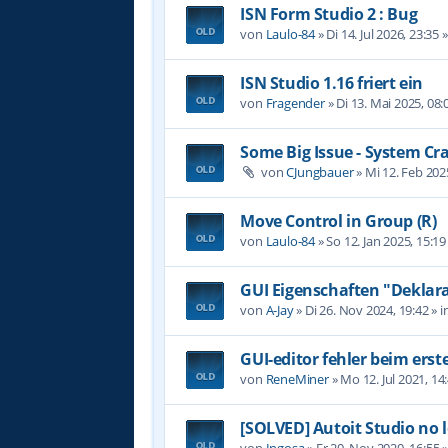
ISN Form Studio 2 : Bug
von
Laulo-84
»
Di 14. Jul 2026, 23:35
»
ISN Studio 1.16 friert ein
von
Fragender
»
Di 13. Mai 2025, 08:
Some Big Issue - System Cr
von
CJungbauer
»
Mi 12. Feb 202
Move Control in Group (R)
von
Laulo-84
»
So 12. Jan 2025, 15:19
GUI Eigenschaften "Deklara
von
A-Jay
»
Di 26. Nov 2024, 19:42
» i
GUI-editor fehler beim erst
von
ReneMiner
»
Mo 12. Jul 2021, 14
[SOLVED] Autoit Studio no 
von
Ingosa
»
Fr 20. Nov 2020, 16:55
»