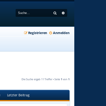
Suche
Erweiterte Suche
Registrieren
Anmelden
Die Suche ergab 11 Treffer • Seite
1
von
1
e
Letzter Beitrag