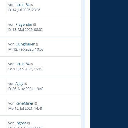
von
Laulo-84
Di 14. Jul 2026, 23:35
von
Fragender
8
Di 13. Mai 2025, 08:02
von
CJungbauer
4
Mi 12. Feb 2025, 10:58
von
Laulo-84
2
So 12. Jan 2025, 15:19
von
A-Jay
5
Di 26. Nov 2024, 19:42
von
ReneMiner
1
Mo 12. Jul 2021, 14:41
von
Ingosa
0
Fr 20. Nov 2020, 16:55