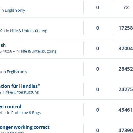
0
72
 in
English only
0
1725
02
» in
Hilfe & Unterstützung
ash
0
3200
5, 10:58
» in
Hilfe & Unterstützung
0
2845
» in
English only
tion für Handles"
0
2427
n
Hilfe & Unterstützung
en control
0
4546
:41
» in
Probleme & Bugs
longer working correct
0
4739
 in
English only