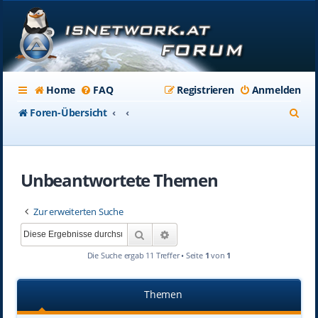
Home
FAQ
Registrieren
Anmelden
S
Foren-Übersicht
u
c
Unbeantwortete Themen
h
e
Zur erweiterten Suche
Suche
Erweiterte Suche
Die Suche ergab 11 Treffer • Seite
1
von
1
Themen