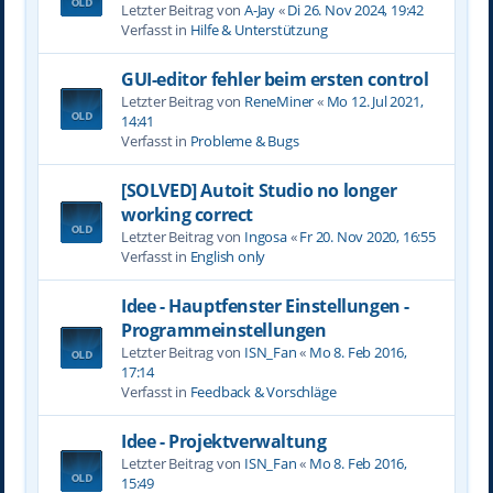
Letzter Beitrag von
A-Jay
«
Di 26. Nov 2024, 19:42
Verfasst in
Hilfe & Unterstützung
GUI-editor fehler beim ersten control
Letzter Beitrag von
ReneMiner
«
Mo 12. Jul 2021,
14:41
Verfasst in
Probleme & Bugs
[SOLVED] Autoit Studio no longer
working correct
Letzter Beitrag von
Ingosa
«
Fr 20. Nov 2020, 16:55
Verfasst in
English only
Idee - Hauptfenster Einstellungen -
Programmeinstellungen
Letzter Beitrag von
ISN_Fan
«
Mo 8. Feb 2016,
17:14
Verfasst in
Feedback & Vorschläge
Idee - Projektverwaltung
Letzter Beitrag von
ISN_Fan
«
Mo 8. Feb 2016,
15:49