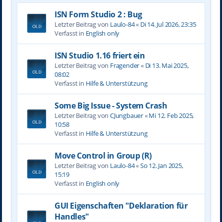
ISN Form Studio 2 : Bug
Letzter Beitrag von
Laulo-84
«
Di 14. Jul 2026, 23:35
Verfasst in
English only
ISN Studio 1.16 friert ein
Letzter Beitrag von
Fragender
«
Di 13. Mai 2025,
08:02
Verfasst in
Hilfe & Unterstützung
Some Big Issue - System Crash
Letzter Beitrag von
CJungbauer
«
Mi 12. Feb 2025,
10:58
Verfasst in
Hilfe & Unterstützung
Move Control in Group (R)
Letzter Beitrag von
Laulo-84
«
So 12. Jan 2025,
15:19
Verfasst in
English only
GUI Eigenschaften "Deklaration für
Handles"