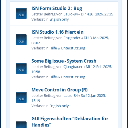
ISN Form Studio 2 : Bug
Letzter Beitrag von
Laulo-84
«
Di 14. Jul 2026, 23:35
Verfasst in
English only
ISN Studio 1.16 friert ein
Letzter Beitrag von
Fragender
«
Di 13. Mai 2025,
08:02
Verfasst in
Hilfe & Unterstützung
Some Big Issue - System Crash
Letzter Beitrag von
CJungbauer
«
Mi 12. Feb 2025,
10:58
Verfasst in
Hilfe & Unterstützung
Move Control in Group (R)
Letzter Beitrag von
Laulo-84
«
So 12. Jan 2025,
15:19
Verfasst in
English only
GUI Eigenschaften "Deklaration für
Handles"