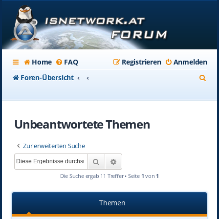
Home
FAQ
Registrieren
Anmelden
S
Foren-Übersicht
u
c
Unbeantwortete Themen
h
e
Zur erweiterten Suche
Suche
Erweiterte Suche
Die Suche ergab 11 Treffer • Seite
1
von
1
Themen