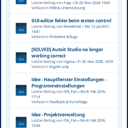
Letzter Beitrag von
A-Jay
«
Di 26. Nov 2024, 19:42
Verfasst in
Hilfe & Unterstützung
GUI-editor fehler beim ersten control
Letzter Beitrag von
ReneMiner
«
Mo 12. Jul 2021,
14:41
Verfasst in
Probleme & Bugs
[SOLVED] Autoit Studio no longer
working correct
Letzter Beitrag von
Ingosa
«
Fr 20. Nov 2020, 16:55
Verfasst in
English only
Idee - Hauptfenster Einstellungen -
Programmeinstellungen
Letzter Beitrag von
ISN_Fan
«
Mo 8. Feb 2016,
17:14
Verfasst in
Feedback & Vorschläge
Idee - Projektverwaltung
Letzter Beitrag von
ISN_Fan
«
Mo 8. Feb 2016,
15:49