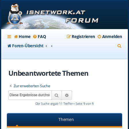
Home
FAQ
Registrieren
Anmelden
S
Foren-Übersicht
u
c
Unbeantwortete Themen
h
e
Zur erweiterten Suche
Suche
Erweiterte Suche
Die Suche ergab 11 Treffer • Seite
1
von
1
Themen