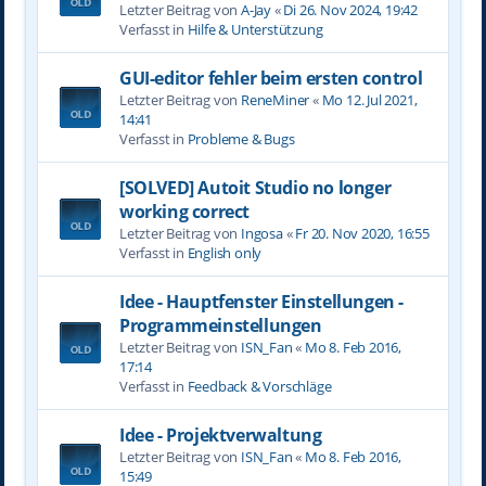
Letzter Beitrag von
A-Jay
«
Di 26. Nov 2024, 19:42
Verfasst in
Hilfe & Unterstützung
GUI-editor fehler beim ersten control
Letzter Beitrag von
ReneMiner
«
Mo 12. Jul 2021,
14:41
Verfasst in
Probleme & Bugs
[SOLVED] Autoit Studio no longer
working correct
Letzter Beitrag von
Ingosa
«
Fr 20. Nov 2020, 16:55
Verfasst in
English only
Idee - Hauptfenster Einstellungen -
Programmeinstellungen
Letzter Beitrag von
ISN_Fan
«
Mo 8. Feb 2016,
17:14
Verfasst in
Feedback & Vorschläge
Idee - Projektverwaltung
Letzter Beitrag von
ISN_Fan
«
Mo 8. Feb 2016,
15:49