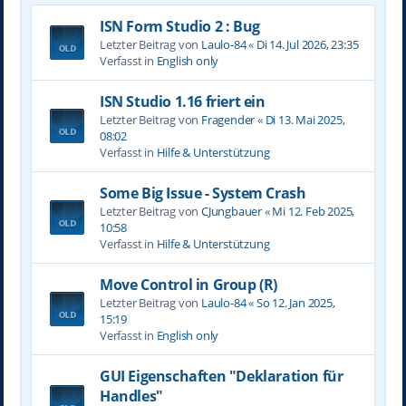
ISN Form Studio 2 : Bug
Letzter Beitrag von
Laulo-84
«
Di 14. Jul 2026, 23:35
Verfasst in
English only
ISN Studio 1.16 friert ein
Letzter Beitrag von
Fragender
«
Di 13. Mai 2025,
08:02
Verfasst in
Hilfe & Unterstützung
Some Big Issue - System Crash
Letzter Beitrag von
CJungbauer
«
Mi 12. Feb 2025,
10:58
Verfasst in
Hilfe & Unterstützung
Move Control in Group (R)
Letzter Beitrag von
Laulo-84
«
So 12. Jan 2025,
15:19
Verfasst in
English only
GUI Eigenschaften "Deklaration für
Handles"