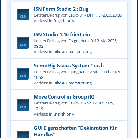
ISN Form Studio 2 : Bug
Letzter Beitrag von
Laulo-84
«
Di 14. Jul 2026, 23:35
Verfasst in
English only
ISN Studio 1.16 friert ein
Letzter Beitrag von
Fragender
«
Di 13. Mai 2025,
08:02
Verfasst in
Hilfe & Unterstützung
Some Big Issue - System Crash
Letzter Beitrag von
CJungbauer
«
Mi 12. Feb 2025,
10:58
Verfasst in
Hilfe & Unterstützung
Move Control in Group (R)
Letzter Beitrag von
Laulo-84
«
So 12. Jan 2025,
15:19
Verfasst in
English only
GUI Eigenschaften "Deklaration für
Handles"