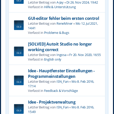
Letzter Beitrag von
A-Jay
«
Di 26. Nov 2024, 19:42
Verfasst in
Hilfe & Unterstützung
GUI-editor fehler beim ersten control
Letzter Beitrag von
ReneMiner
«
Mo 12. Jul 2021,
14:41
Verfasst in
Probleme & Bugs
[SOLVED] Autoit Studio no longer
working correct
Letzter Beitrag von
Ingosa
«
Fr 20. Nov 2020, 16:55
Verfasst in
English only
Idee - Hauptfenster Einstellungen -
Programmeinstellungen
Letzter Beitrag von
ISN_Fan
«
Mo 8. Feb 2016,
17:14
Verfasst in
Feedback & Vorschläge
Idee - Projektverwaltung
Letzter Beitrag von
ISN_Fan
«
Mo 8. Feb 2016,
15:49