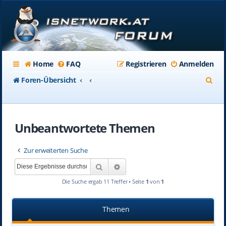
Home
FAQ
Registrieren
Anmelden
S
Foren-Übersicht
u
c
Unbeantwortete Themen
h
e
Zur erweiterten Suche
Suche
Erweiterte Suche
Die Suche ergab 11 Treffer • Seite
1
von
1
Themen