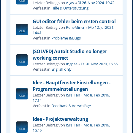
Letzter Beitrag von
A-Jay
«
Di 26. Nov 2024, 19:42
Verfasst in
Hilfe & Unterstützung
GUI-editor fehler beim ersten control
Letzter Beitrag von
ReneMiner
«
Mo 12. Jul 2021,
14:41
Verfasst in
Probleme & Bugs
[SOLVED] Autoit Studio no longer
working correct
Letzter Beitrag von
Ingosa
«
Fr 20. Nov 2020, 16:55
Verfasst in
English only
Idee - Hauptfenster Einstellungen -
Programmeinstellungen
Letzter Beitrag von
ISN_Fan
«
Mo 8. Feb 2016,
17:14
Verfasst in
Feedback & Vorschläge
Idee - Projektverwaltung
Letzter Beitrag von
ISN_Fan
«
Mo 8. Feb 2016,
15:49