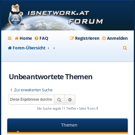
Home
FAQ
Registrieren
Anmelden
S
Foren-Übersicht
u
c
Unbeantwortete Themen
h
e
Zur erweiterten Suche
Suche
Erweiterte Suche
Die Suche ergab 11 Treffer • Seite
1
von
1
Themen