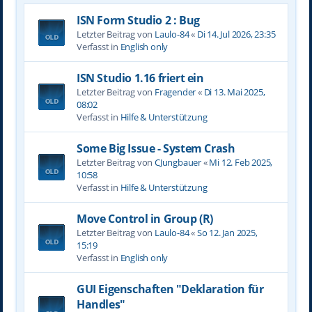
ISN Form Studio 2 : Bug
Letzter Beitrag von
Laulo-84
«
Di 14. Jul 2026, 23:35
Verfasst in
English only
ISN Studio 1.16 friert ein
Letzter Beitrag von
Fragender
«
Di 13. Mai 2025,
08:02
Verfasst in
Hilfe & Unterstützung
Some Big Issue - System Crash
Letzter Beitrag von
CJungbauer
«
Mi 12. Feb 2025,
10:58
Verfasst in
Hilfe & Unterstützung
Move Control in Group (R)
Letzter Beitrag von
Laulo-84
«
So 12. Jan 2025,
15:19
Verfasst in
English only
GUI Eigenschaften "Deklaration für
Handles"