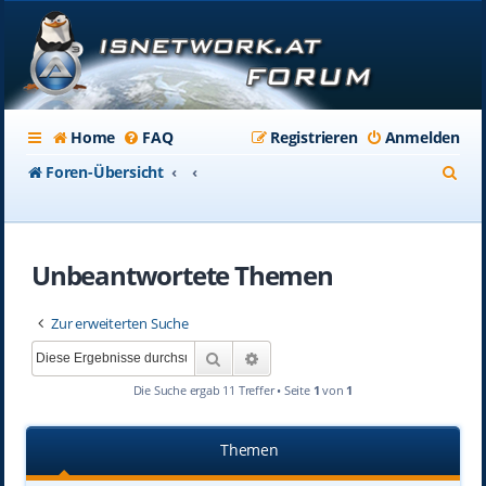
Home
FAQ
Registrieren
Anmelden
S
Foren-Übersicht
u
c
Unbeantwortete Themen
h
e
Zur erweiterten Suche
Suche
Erweiterte Suche
Die Suche ergab 11 Treffer • Seite
1
von
1
Themen