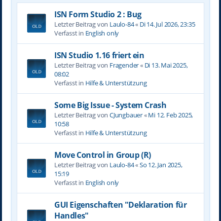
ISN Form Studio 2 : Bug
Letzter Beitrag von
Laulo-84
«
Di 14. Jul 2026, 23:35
Verfasst in
English only
ISN Studio 1.16 friert ein
Letzter Beitrag von
Fragender
«
Di 13. Mai 2025,
08:02
Verfasst in
Hilfe & Unterstützung
Some Big Issue - System Crash
Letzter Beitrag von
CJungbauer
«
Mi 12. Feb 2025,
10:58
Verfasst in
Hilfe & Unterstützung
Move Control in Group (R)
Letzter Beitrag von
Laulo-84
«
So 12. Jan 2025,
15:19
Verfasst in
English only
GUI Eigenschaften "Deklaration für
Handles"