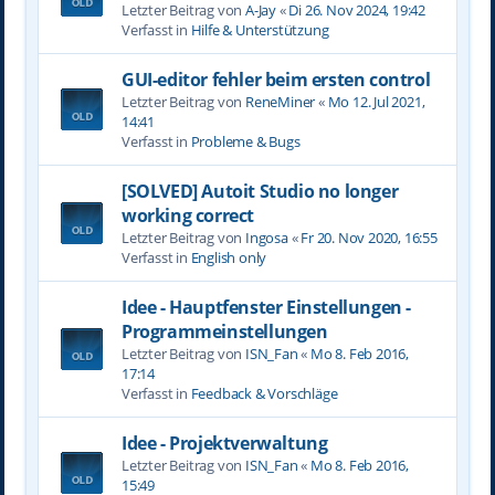
Letzter Beitrag von
A-Jay
«
Di 26. Nov 2024, 19:42
Verfasst in
Hilfe & Unterstützung
GUI-editor fehler beim ersten control
Letzter Beitrag von
ReneMiner
«
Mo 12. Jul 2021,
14:41
Verfasst in
Probleme & Bugs
[SOLVED] Autoit Studio no longer
working correct
Letzter Beitrag von
Ingosa
«
Fr 20. Nov 2020, 16:55
Verfasst in
English only
Idee - Hauptfenster Einstellungen -
Programmeinstellungen
Letzter Beitrag von
ISN_Fan
«
Mo 8. Feb 2016,
17:14
Verfasst in
Feedback & Vorschläge
Idee - Projektverwaltung
Letzter Beitrag von
ISN_Fan
«
Mo 8. Feb 2016,
15:49