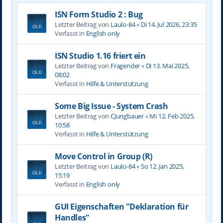
ISN Form Studio 2 : Bug
Letzter Beitrag von
Laulo-84
«
Di 14. Jul 2026, 23:35
Verfasst in
English only
ISN Studio 1.16 friert ein
Letzter Beitrag von
Fragender
«
Di 13. Mai 2025,
08:02
Verfasst in
Hilfe & Unterstützung
Some Big Issue - System Crash
Letzter Beitrag von
CJungbauer
«
Mi 12. Feb 2025,
10:58
Verfasst in
Hilfe & Unterstützung
Move Control in Group (R)
Letzter Beitrag von
Laulo-84
«
So 12. Jan 2025,
15:19
Verfasst in
English only
GUI Eigenschaften "Deklaration für
Handles"