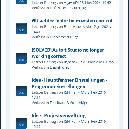
Letzter Beitrag von
A-Jay
«
Di 26. Nov 2024, 19:42
Verfasst in
Hilfe & Unterstützung
GUI-editor fehler beim ersten control
Letzter Beitrag von
ReneMiner
«
Mo 12. Jul 2021,
14:41
Verfasst in
Probleme & Bugs
[SOLVED] Autoit Studio no longer
working correct
Letzter Beitrag von
Ingosa
«
Fr 20. Nov 2020, 16:55
Verfasst in
English only
Idee - Hauptfenster Einstellungen -
Programmeinstellungen
Letzter Beitrag von
ISN_Fan
«
Mo 8. Feb 2016,
17:14
Verfasst in
Feedback & Vorschläge
Idee - Projektverwaltung
Letzter Beitrag von
ISN_Fan
«
Mo 8. Feb 2016,
15:49