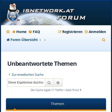
Home
FAQ
Registrieren
Anmelden
S
Foren-Übersicht
u
c
Unbeantwortete Themen
h
e
Zur erweiterten Suche
Suche
Erweiterte Suche
Die Suche ergab 11 Treffer • Seite
1
von
1
Themen