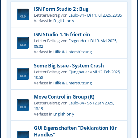
ISN Form Studio 2 : Bug
Letzter Beitrag von
Laulo-84
«
Di 14. Jul 2026, 23:35
Verfasst in
English only
ISN Studio 1.16 friert ein
Letzter Beitrag von
Fragender
«
Di 13. Mai 2025,
08:02
Verfasst in
Hilfe & Unterstützung
Some Big Issue - System Crash
Letzter Beitrag von
CJungbauer
«
Mi 12. Feb 2025,
10:58
Verfasst in
Hilfe & Unterstützung
Move Control in Group (R)
Letzter Beitrag von
Laulo-84
«
So 12. Jan 2025,
15:19
Verfasst in
English only
GUI Eigenschaften "Deklaration für
Handles"