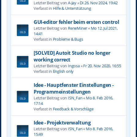
Letzter Beitrag von
A-Jay
«
Di 26. Nov 2024, 19:42
Verfasst in
Hilfe & Unterstützung
GUI-editor fehler beim ersten control
Letzter Beitrag von
ReneMiner
«
Mo 12. Jul 2021,
14:41
Verfasst in
Probleme & Bugs
[SOLVED] Autoit Studio no longer
working correct
Letzter Beitrag von
Ingosa
«
Fr 20. Nov 2020, 16:55
Verfasst in
English only
Idee - Hauptfenster Einstellungen -
Programmeinstellungen
Letzter Beitrag von
ISN_Fan
«
Mo 8. Feb 2016,
17:14
Verfasst in
Feedback & Vorschläge
Idee - Projektverwaltung
Letzter Beitrag von
ISN_Fan
«
Mo 8. Feb 2016,
15:49