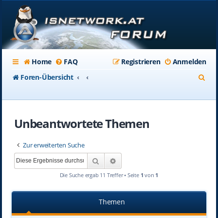
Home
FAQ
Registrieren
Anmelden
S
Foren-Übersicht
u
c
Unbeantwortete Themen
h
e
Zur erweiterten Suche
Suche
Erweiterte Suche
Die Suche ergab 11 Treffer • Seite
1
von
1
Themen