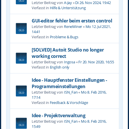
Letzter Beitrag von
A-Jay
«
Di 26. Nov 2024, 19:42
Verfasst in
Hilfe & Unterstützung
GUI-editor fehler beim ersten control
Letzter Beitrag von
ReneMiner
«
Mo 12. Jul 2021,
14:41
Verfasst in
Probleme & Bugs
[SOLVED] Autoit Studio no longer
working correct
Letzter Beitrag von
Ingosa
«
Fr 20. Nov 2020, 16:55
Verfasst in
English only
Idee - Hauptfenster Einstellungen -
Programmeinstellungen
Letzter Beitrag von
ISN_Fan
«
Mo 8. Feb 2016,
17:14
Verfasst in
Feedback & Vorschläge
Idee - Projektverwaltung
Letzter Beitrag von
ISN_Fan
«
Mo 8. Feb 2016,
15:49