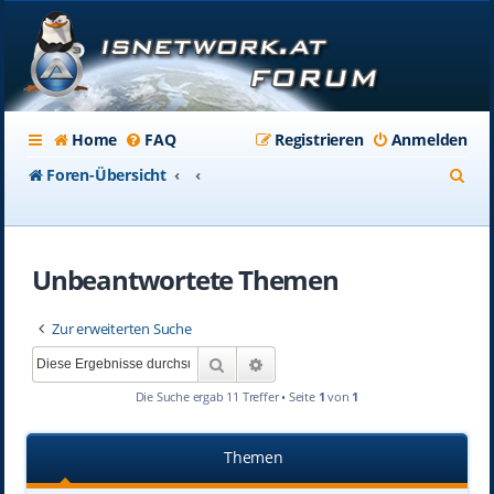
Home
FAQ
Registrieren
Anmelden
S
Foren-Übersicht
u
c
Unbeantwortete Themen
h
e
Zur erweiterten Suche
Suche
Erweiterte Suche
Die Suche ergab 11 Treffer • Seite
1
von
1
Themen