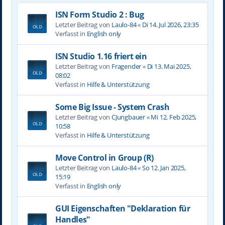
ISN Form Studio 2 : Bug
Letzter Beitrag von
Laulo-84
«
Di 14. Jul 2026, 23:35
Verfasst in
English only
ISN Studio 1.16 friert ein
Letzter Beitrag von
Fragender
«
Di 13. Mai 2025,
08:02
Verfasst in
Hilfe & Unterstützung
Some Big Issue - System Crash
Letzter Beitrag von
CJungbauer
«
Mi 12. Feb 2025,
10:58
Verfasst in
Hilfe & Unterstützung
Move Control in Group (R)
Letzter Beitrag von
Laulo-84
«
So 12. Jan 2025,
15:19
Verfasst in
English only
GUI Eigenschaften "Deklaration für
Handles"