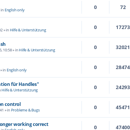
0
72
 in
English only
0
1727
02
» in
Hilfe & Unterstützung
ash
0
3202
5, 10:58
» in
Hilfe & Unterstützung
0
2847
» in
English only
tion für Handles"
0
2429
n
Hilfe & Unterstützung
en control
0
4547
:41
» in
Probleme & Bugs
longer working correct
0
4740
 in
English only