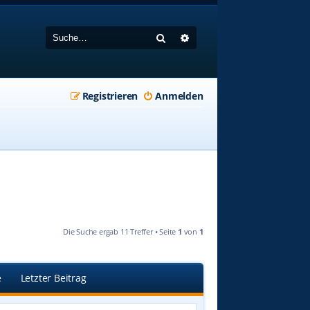
Suche
Erweiterte Suche
Registrieren
Anmelden
Die Suche ergab 11 Treffer • Seite
1
von
1
e
Letzter Beitrag