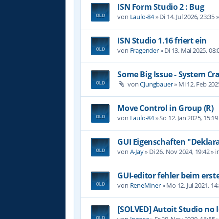
ISN Form Studio 2 : Bug
von
Laulo-84
»
Di 14. Jul 2026, 23:35
»
ISN Studio 1.16 friert ein
von
Fragender
»
Di 13. Mai 2025, 08:
Some Big Issue - System Cr
von
CJungbauer
»
Mi 12. Feb 202
Move Control in Group (R)
von
Laulo-84
»
So 12. Jan 2025, 15:19
GUI Eigenschaften "Deklara
von
A-Jay
»
Di 26. Nov 2024, 19:42
» i
GUI-editor fehler beim erst
von
ReneMiner
»
Mo 12. Jul 2021, 14
[SOLVED] Autoit Studio no 
von
Ingosa
»
Fr 20. Nov 2020, 16:55
»