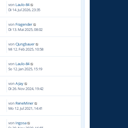
von
Laulo-84
Di 14. Jul 2026, 23:35
von
Fragender
3
Di 13. Mai 2025, 08:02
von
CJungbauer
1
Mi 12. Feb 2025, 10:58
von
Laulo-84
4
So 12. Jan 2025, 15:19
von
A-Jay
3
Di 26. Nov 2024, 19:42
von
ReneMiner
1
Mo 12. Jul 2021, 14:41
von
Ingosa
0
Fr 20. Nov 2020, 16:55