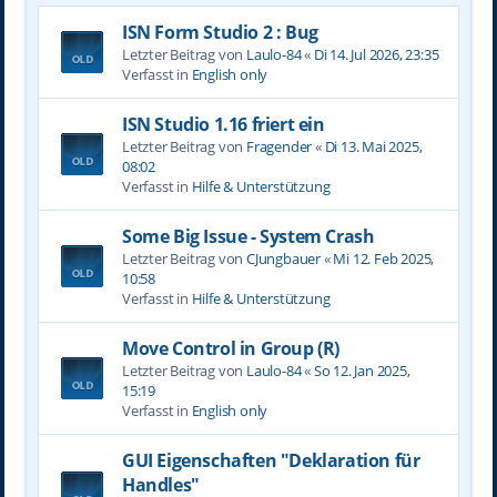
ISN Form Studio 2 : Bug
Letzter Beitrag von
Laulo-84
«
Di 14. Jul 2026, 23:35
Verfasst in
English only
ISN Studio 1.16 friert ein
Letzter Beitrag von
Fragender
«
Di 13. Mai 2025,
08:02
Verfasst in
Hilfe & Unterstützung
Some Big Issue - System Crash
Letzter Beitrag von
CJungbauer
«
Mi 12. Feb 2025,
10:58
Verfasst in
Hilfe & Unterstützung
Move Control in Group (R)
Letzter Beitrag von
Laulo-84
«
So 12. Jan 2025,
15:19
Verfasst in
English only
GUI Eigenschaften "Deklaration für
Handles"