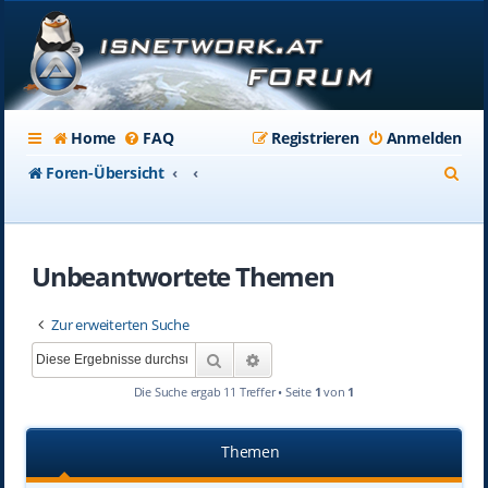
Home
FAQ
Registrieren
Anmelden
S
Foren-Übersicht
u
c
Unbeantwortete Themen
h
e
Zur erweiterten Suche
Suche
Erweiterte Suche
Die Suche ergab 11 Treffer • Seite
1
von
1
Themen