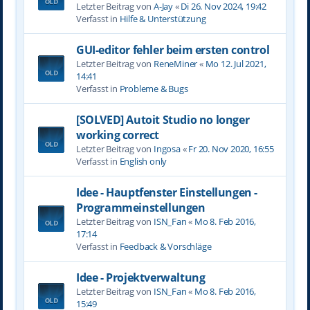
Letzter Beitrag von
A-Jay
«
Di 26. Nov 2024, 19:42
Verfasst in
Hilfe & Unterstützung
GUI-editor fehler beim ersten control
Letzter Beitrag von
ReneMiner
«
Mo 12. Jul 2021,
14:41
Verfasst in
Probleme & Bugs
[SOLVED] Autoit Studio no longer
working correct
Letzter Beitrag von
Ingosa
«
Fr 20. Nov 2020, 16:55
Verfasst in
English only
Idee - Hauptfenster Einstellungen -
Programmeinstellungen
Letzter Beitrag von
ISN_Fan
«
Mo 8. Feb 2016,
17:14
Verfasst in
Feedback & Vorschläge
Idee - Projektverwaltung
Letzter Beitrag von
ISN_Fan
«
Mo 8. Feb 2016,
15:49