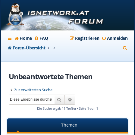
Home
FAQ
Registrieren
Anmelden
S
Foren-Übersicht
u
c
Unbeantwortete Themen
h
e
Zur erweiterten Suche
Suche
Erweiterte Suche
Die Suche ergab 11 Treffer • Seite
1
von
1
Themen