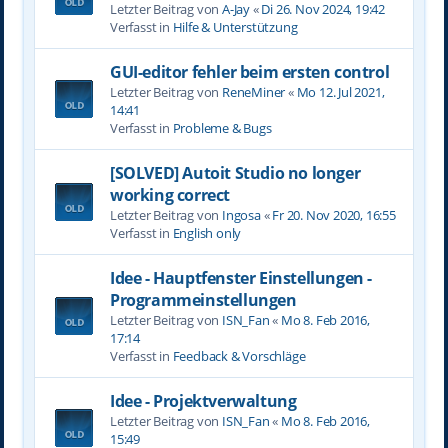
Letzter Beitrag von
A-Jay
«
Di 26. Nov 2024, 19:42
Verfasst in
Hilfe & Unterstützung
GUI-editor fehler beim ersten control
Letzter Beitrag von
ReneMiner
«
Mo 12. Jul 2021,
14:41
Verfasst in
Probleme & Bugs
[SOLVED] Autoit Studio no longer
working correct
Letzter Beitrag von
Ingosa
«
Fr 20. Nov 2020, 16:55
Verfasst in
English only
Idee - Hauptfenster Einstellungen -
Programmeinstellungen
Letzter Beitrag von
ISN_Fan
«
Mo 8. Feb 2016,
17:14
Verfasst in
Feedback & Vorschläge
Idee - Projektverwaltung
Letzter Beitrag von
ISN_Fan
«
Mo 8. Feb 2016,
15:49