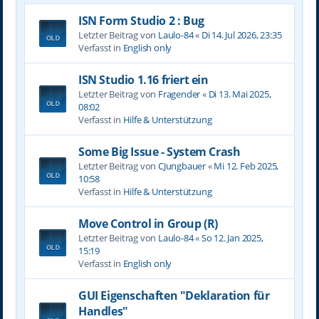
ISN Form Studio 2 : Bug
Letzter Beitrag von
Laulo-84
«
Di 14. Jul 2026, 23:35
Verfasst in
English only
ISN Studio 1.16 friert ein
Letzter Beitrag von
Fragender
«
Di 13. Mai 2025,
08:02
Verfasst in
Hilfe & Unterstützung
Some Big Issue - System Crash
Letzter Beitrag von
CJungbauer
«
Mi 12. Feb 2025,
10:58
Verfasst in
Hilfe & Unterstützung
Move Control in Group (R)
Letzter Beitrag von
Laulo-84
«
So 12. Jan 2025,
15:19
Verfasst in
English only
GUI Eigenschaften "Deklaration für
Handles"