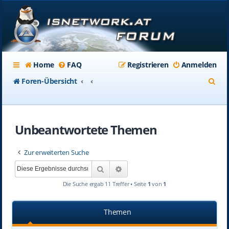
Home
FAQ
Registrieren
Anmelden
S
Foren-Übersicht
u
c
Unbeantwortete Themen
h
e
Zur erweiterten Suche
Suche
Erweiterte Suche
Die Suche ergab 11 Treffer • Seite
1
von
1
Themen