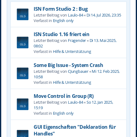
ISN Form Studio 2 : Bug
Letzter Beitrag von
Laulo-84
«
Di 14. Jul 2026, 23:35
Verfasst in
English only
ISN Studio 1.16 friert ein
Letzter Beitrag von
Fragender
«
Di 13. Mai 2025,
08:02
Verfasst in
Hilfe & Unterstützung
Some Big Issue - System Crash
Letzter Beitrag von
CJungbauer
«
Mi 12. Feb 2025,
10:58
Verfasst in
Hilfe & Unterstützung
Move Control in Group (R)
Letzter Beitrag von
Laulo-84
«
So 12. Jan 2025,
15:19
Verfasst in
English only
GUI Eigenschaften "Deklaration für
Handles"