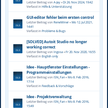
Letzter Beitrag von
A-Jay
«
Di 26. Nov 2024, 19:42
Verfasst in
Hilfe & Unterstützung
GUI-editor fehler beim ersten control
Letzter Beitrag von
ReneMiner
«
Mo 12. Jul 2021,
14:41
Verfasst in
Probleme & Bugs
[SOLVED] Autoit Studio no longer
working correct
Letzter Beitrag von
Ingosa
«
Fr 20. Nov 2020, 16:55
Verfasst in
English only
Idee - Hauptfenster Einstellungen -
Programmeinstellungen
Letzter Beitrag von
ISN_Fan
«
Mo 8. Feb 2016,
17:14
Verfasst in
Feedback & Vorschläge
Idee - Projektverwaltung
Letzter Beitrag von
ISN_Fan
«
Mo 8. Feb 2016,
15:49