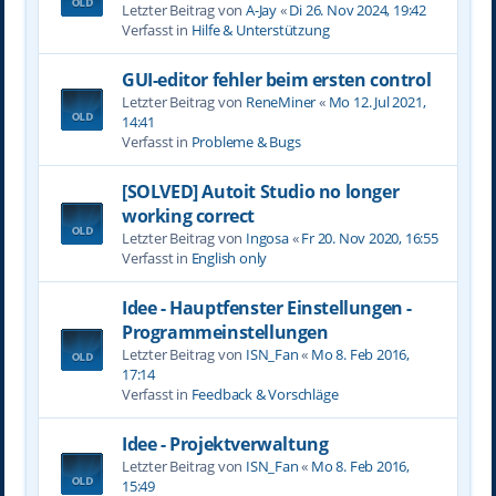
Letzter Beitrag von
A-Jay
«
Di 26. Nov 2024, 19:42
Verfasst in
Hilfe & Unterstützung
GUI-editor fehler beim ersten control
Letzter Beitrag von
ReneMiner
«
Mo 12. Jul 2021,
14:41
Verfasst in
Probleme & Bugs
[SOLVED] Autoit Studio no longer
working correct
Letzter Beitrag von
Ingosa
«
Fr 20. Nov 2020, 16:55
Verfasst in
English only
Idee - Hauptfenster Einstellungen -
Programmeinstellungen
Letzter Beitrag von
ISN_Fan
«
Mo 8. Feb 2016,
17:14
Verfasst in
Feedback & Vorschläge
Idee - Projektverwaltung
Letzter Beitrag von
ISN_Fan
«
Mo 8. Feb 2016,
15:49