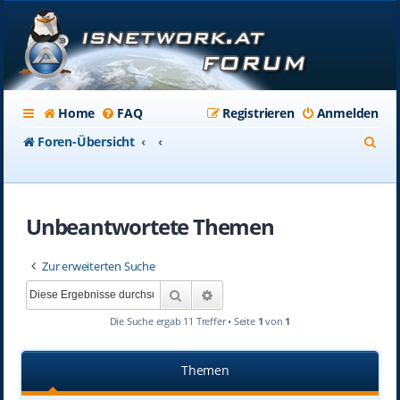
Home
FAQ
Registrieren
Anmelden
S
Foren-Übersicht
u
c
Unbeantwortete Themen
h
e
Zur erweiterten Suche
Suche
Erweiterte Suche
Die Suche ergab 11 Treffer • Seite
1
von
1
Themen