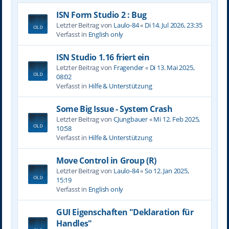
ISN Form Studio 2 : Bug
Letzter Beitrag von
Laulo-84
«
Di 14. Jul 2026, 23:35
Verfasst in
English only
ISN Studio 1.16 friert ein
Letzter Beitrag von
Fragender
«
Di 13. Mai 2025,
08:02
Verfasst in
Hilfe & Unterstützung
Some Big Issue - System Crash
Letzter Beitrag von
CJungbauer
«
Mi 12. Feb 2025,
10:58
Verfasst in
Hilfe & Unterstützung
Move Control in Group (R)
Letzter Beitrag von
Laulo-84
«
So 12. Jan 2025,
15:19
Verfasst in
English only
GUI Eigenschaften "Deklaration für
Handles"