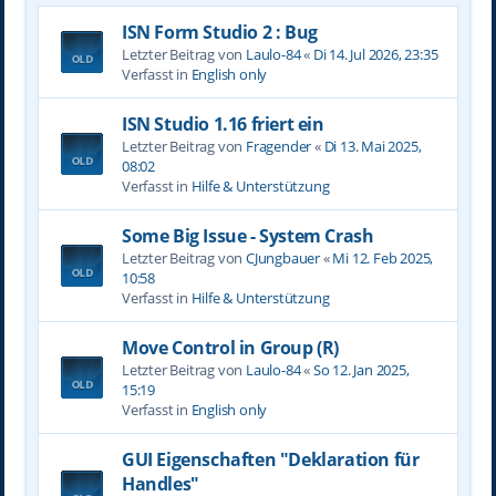
ISN Form Studio 2 : Bug
Letzter Beitrag von
Laulo-84
«
Di 14. Jul 2026, 23:35
Verfasst in
English only
ISN Studio 1.16 friert ein
Letzter Beitrag von
Fragender
«
Di 13. Mai 2025,
08:02
Verfasst in
Hilfe & Unterstützung
Some Big Issue - System Crash
Letzter Beitrag von
CJungbauer
«
Mi 12. Feb 2025,
10:58
Verfasst in
Hilfe & Unterstützung
Move Control in Group (R)
Letzter Beitrag von
Laulo-84
«
So 12. Jan 2025,
15:19
Verfasst in
English only
GUI Eigenschaften "Deklaration für
Handles"