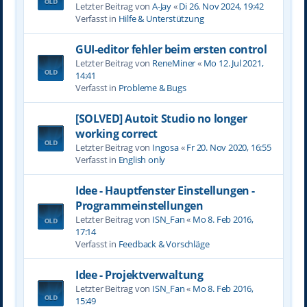
Letzter Beitrag von
A-Jay
«
Di 26. Nov 2024, 19:42
Verfasst in
Hilfe & Unterstützung
GUI-editor fehler beim ersten control
Letzter Beitrag von
ReneMiner
«
Mo 12. Jul 2021,
14:41
Verfasst in
Probleme & Bugs
[SOLVED] Autoit Studio no longer
working correct
Letzter Beitrag von
Ingosa
«
Fr 20. Nov 2020, 16:55
Verfasst in
English only
Idee - Hauptfenster Einstellungen -
Programmeinstellungen
Letzter Beitrag von
ISN_Fan
«
Mo 8. Feb 2016,
17:14
Verfasst in
Feedback & Vorschläge
Idee - Projektverwaltung
Letzter Beitrag von
ISN_Fan
«
Mo 8. Feb 2016,
15:49