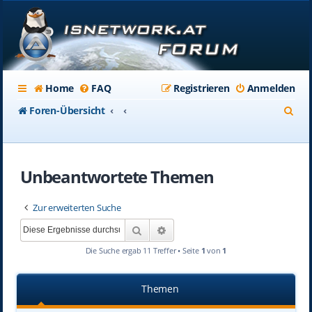
Home
FAQ
Registrieren
Anmelden
S
Foren-Übersicht
u
c
Unbeantwortete Themen
h
e
Zur erweiterten Suche
Suche
Erweiterte Suche
Die Suche ergab 11 Treffer • Seite
1
von
1
Themen