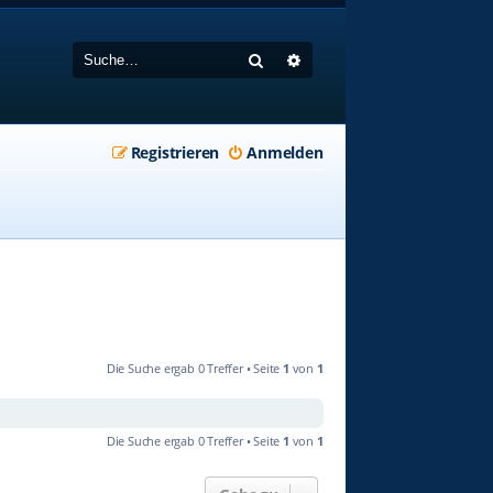
Suche
Erweiterte Suche
Registrieren
Anmelden
Die Suche ergab 0 Treffer • Seite
1
von
1
Die Suche ergab 0 Treffer • Seite
1
von
1