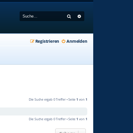
Suche
Erweiterte Suche
Registrieren
Anmelden
Die Suche ergab 0 Treffer • Seite
1
von
1
Die Suche ergab 0 Treffer • Seite
1
von
1