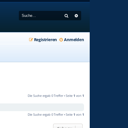
Suche
Erweiterte Suche
Registrieren
Anmelden
Die Suche ergab 0 Treffer • Seite
1
von
1
Die Suche ergab 0 Treffer • Seite
1
von
1