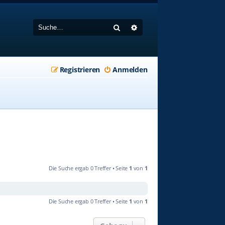
Suche
Erweiterte Suche
Registrieren
Anmelden
Die Suche ergab 0 Treffer • Seite
1
von
1
Die Suche ergab 0 Treffer • Seite
1
von
1