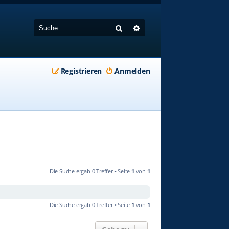
Suche
Erweiterte Suche
Registrieren
Anmelden
Die Suche ergab 0 Treffer • Seite
1
von
1
Die Suche ergab 0 Treffer • Seite
1
von
1