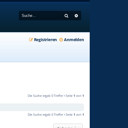
Suche
Erweiterte Suche
Registrieren
Anmelden
Die Suche ergab 0 Treffer • Seite
1
von
1
Die Suche ergab 0 Treffer • Seite
1
von
1