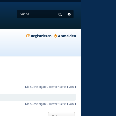
Suche
Erweiterte Suche
Registrieren
Anmelden
Die Suche ergab 0 Treffer • Seite
1
von
1
Die Suche ergab 0 Treffer • Seite
1
von
1