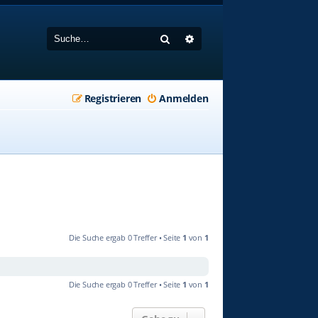
Suche
Erweiterte Suche
Registrieren
Anmelden
Die Suche ergab 0 Treffer • Seite
1
von
1
Die Suche ergab 0 Treffer • Seite
1
von
1