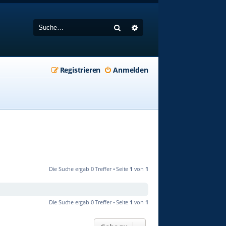
Suche
Erweiterte Suche
Registrieren
Anmelden
Die Suche ergab 0 Treffer • Seite
1
von
1
Die Suche ergab 0 Treffer • Seite
1
von
1