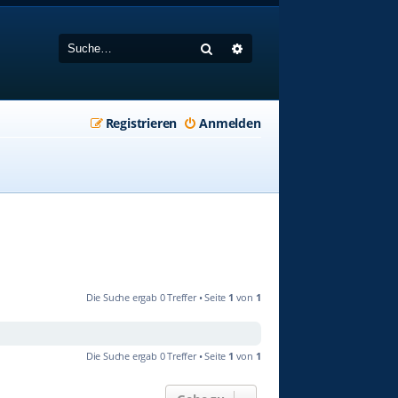
Suche
Erweiterte Suche
Registrieren
Anmelden
Die Suche ergab 0 Treffer • Seite
1
von
1
Die Suche ergab 0 Treffer • Seite
1
von
1