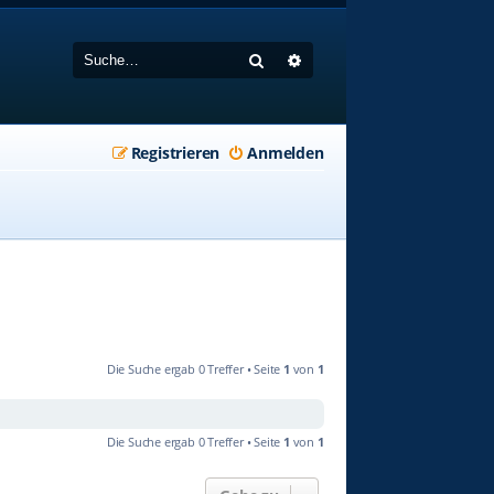
Suche
Erweiterte Suche
Registrieren
Anmelden
Die Suche ergab 0 Treffer • Seite
1
von
1
Die Suche ergab 0 Treffer • Seite
1
von
1