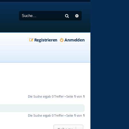
Suche
Erweiterte Suche
Registrieren
Anmelden
Die Suche ergab 0 Treffer • Seite
1
von
1
Die Suche ergab 0 Treffer • Seite
1
von
1