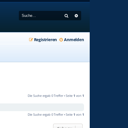
Suche
Erweiterte Suche
Registrieren
Anmelden
Die Suche ergab 0 Treffer • Seite
1
von
1
Die Suche ergab 0 Treffer • Seite
1
von
1