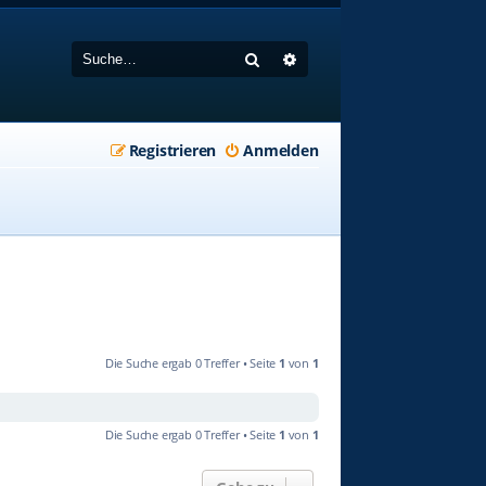
Suche
Erweiterte Suche
Registrieren
Anmelden
Die Suche ergab 0 Treffer • Seite
1
von
1
Die Suche ergab 0 Treffer • Seite
1
von
1