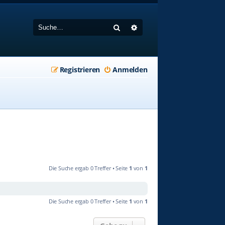
Suche
Erweiterte Suche
Registrieren
Anmelden
Die Suche ergab 0 Treffer • Seite
1
von
1
Die Suche ergab 0 Treffer • Seite
1
von
1