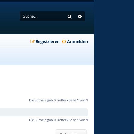
Suche
Erweiterte Suche
Registrieren
Anmelden
Die Suche ergab 0 Treffer • Seite
1
von
1
Die Suche ergab 0 Treffer • Seite
1
von
1