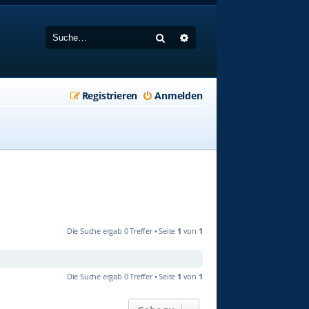
Suche
Erweiterte Suche
Registrieren
Anmelden
Die Suche ergab 0 Treffer • Seite
1
von
1
Die Suche ergab 0 Treffer • Seite
1
von
1