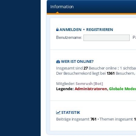
Information
ANMELDEN
•
REGISTRIEREN
Benutzername:
P
WER IST ONLINE?
Insgesamt sind
27
Besucher online :: 1 sichtb
Der Besucherrekord liegt bei
1361
Besuchern, d
Mitglieder:
Semrush [Bot]
Legende:
Administratoren
,
Globale Mode
STATISTIK
Beiträge insgesamt
761
• Themen insgesamt
1