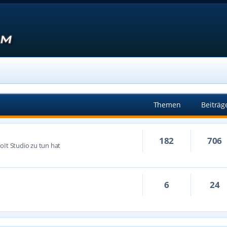
Themen
Beiträg
182
706
oIt Studio zu tun hat
6
24