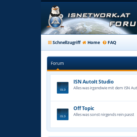
Schnellzugriff
Home
FAQ
Forum
ISN AutoIt Studio
Alles was irgendwie mit dem ISN Aut
Off Topic
Alles was sonst nirgends rein passt