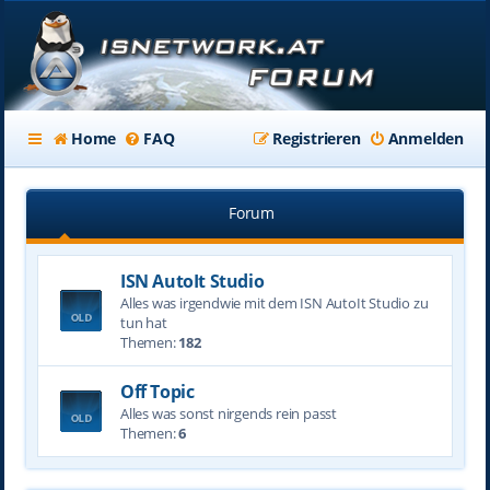
Home
FAQ
Registrieren
Anmelden
Forum
ISN AutoIt Studio
Alles was irgendwie mit dem ISN AutoIt Studio zu
tun hat
Themen:
182
Off Topic
Alles was sonst nirgends rein passt
Themen:
6