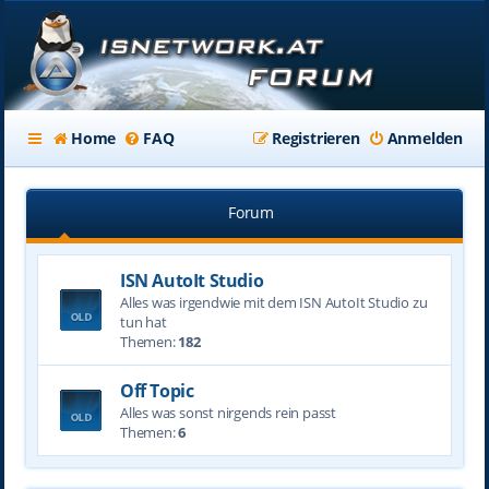
Home
FAQ
Registrieren
Anmelden
Forum
ISN AutoIt Studio
Alles was irgendwie mit dem ISN AutoIt Studio zu
tun hat
Themen:
182
Off Topic
Alles was sonst nirgends rein passt
Themen:
6