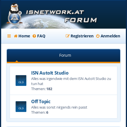
Home
FAQ
Registrieren
Anmelden
Forum
ISN AutoIt Studio
Alles was irgendwie mit dem ISN AutoIt Studio zu
tun hat
Themen:
182
Off Topic
Alles was sonst nirgends rein passt
Themen:
6