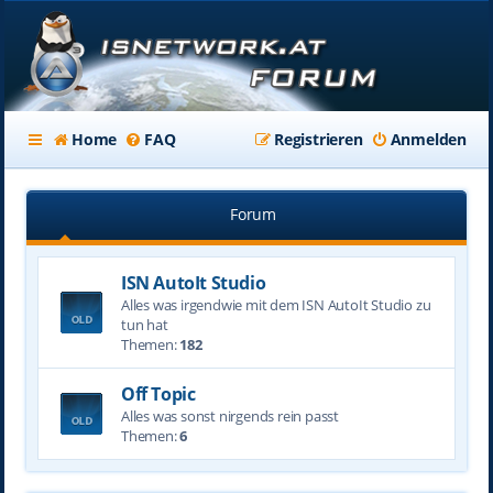
Home
FAQ
Registrieren
Anmelden
Forum
ISN AutoIt Studio
Alles was irgendwie mit dem ISN AutoIt Studio zu
tun hat
Themen:
182
Off Topic
Alles was sonst nirgends rein passt
Themen:
6