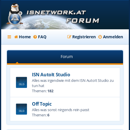
Home
FAQ
Registrieren
Anmelden
Forum
ISN AutoIt Studio
Alles was irgendwie mit dem ISN AutoIt Studio zu
tun hat
Themen:
182
Off Topic
Alles was sonst nirgends rein passt
Themen:
6