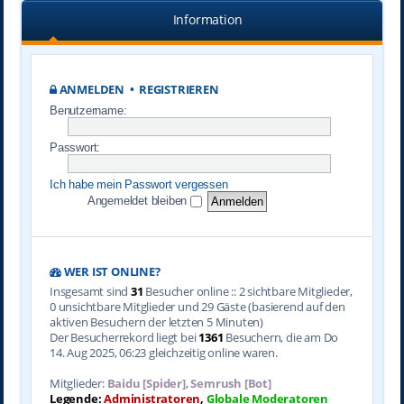
Information
ANMELDEN
•
REGISTRIEREN
Benutzername:
Passwort:
Ich habe mein Passwort vergessen
Angemeldet bleiben
WER IST ONLINE?
Insgesamt sind
31
Besucher online :: 2 sichtbare Mitglieder,
0 unsichtbare Mitglieder und 29 Gäste (basierend auf den
aktiven Besuchern der letzten 5 Minuten)
Der Besucherrekord liegt bei
1361
Besuchern, die am Do
14. Aug 2025, 06:23 gleichzeitig online waren.
Mitglieder:
Baidu [Spider]
,
Semrush [Bot]
Legende:
Administratoren
,
Globale Moderatoren