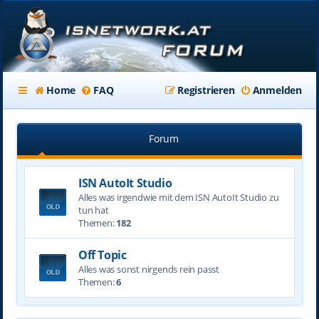
Home
FAQ
Registrieren
Anmelden
Forum
ISN AutoIt Studio
Alles was irgendwie mit dem ISN AutoIt Studio zu
tun hat
Themen:
182
Off Topic
Alles was sonst nirgends rein passt
Themen:
6