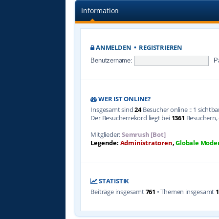
Information
ANMELDEN
•
REGISTRIEREN
Benutzername:
P
WER IST ONLINE?
Insgesamt sind
24
Besucher online :: 1 sichtb
Der Besucherrekord liegt bei
1361
Besuchern, d
Mitglieder:
Semrush [Bot]
Legende:
Administratoren
,
Globale Mode
STATISTIK
Beiträge insgesamt
761
• Themen insgesamt
1