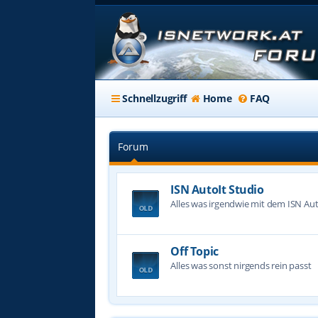
Schnellzugriff
Home
FAQ
Forum
ISN AutoIt Studio
Alles was irgendwie mit dem ISN Aut
Off Topic
Alles was sonst nirgends rein passt