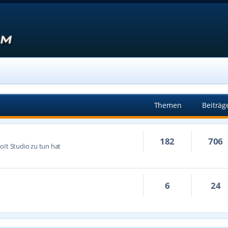
Themen
Beiträg
182
706
oIt Studio zu tun hat
6
24