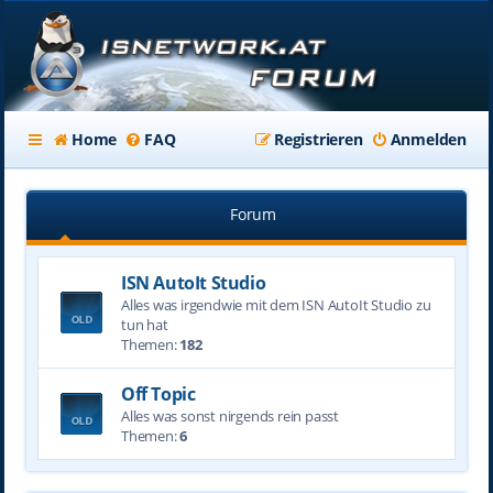
Home
FAQ
Registrieren
Anmelden
Forum
ISN AutoIt Studio
Alles was irgendwie mit dem ISN AutoIt Studio zu
tun hat
Themen:
182
Off Topic
Alles was sonst nirgends rein passt
Themen:
6